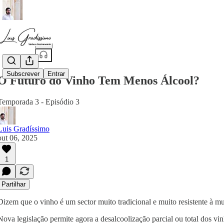
Partilhar a partir de0:00
Subscrever
Entrar
O Futuro do Vinho Tem Menos Álcool?
Temporada 3 - Episódio 3
Luis Gradíssimo
out 06, 2025
1
Partilhar
Dizem que o vinho é um sector muito tradicional e muito resistente à 
Nova legislação permite agora a desalcoolização parcial ou total dos v