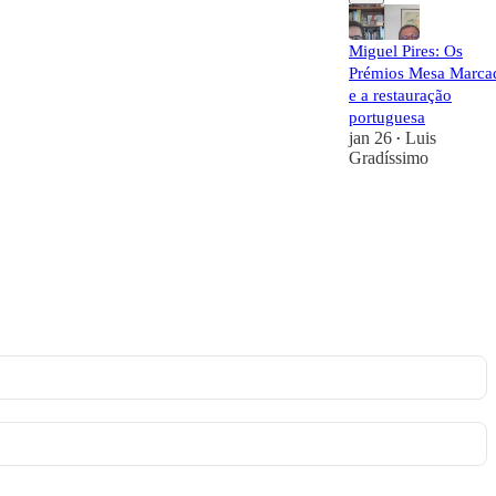
Miguel Pires: Os
Prémios Mesa Marca
e a restauração
portuguesa
jan 26
Luis
•
Gradíssimo