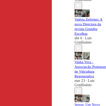
Valéria Zeferino: A
nova Directora da
revista Grandes
Escolhas
abr 6
Luis
•
Gradíssimo
Vinha Viva -
Associação Portugue
de Viticultura
Regenerativa
mar 23
Luis
•
Gradíssimo
Serras: Um Novo