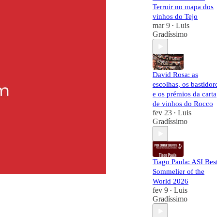
Terroir no mapa dos
vinhos do Tejo
mar 9
Luis
•
Gradíssimo
David Rosa: as
escolhas, os bastidor
e os prémios da carta
de vinhos do Rocco
fev 23
Luis
•
Gradíssimo
Tiago Paula: ASI Bes
Sommelier of the
World 2026
fev 9
Luis
•
Gradíssimo