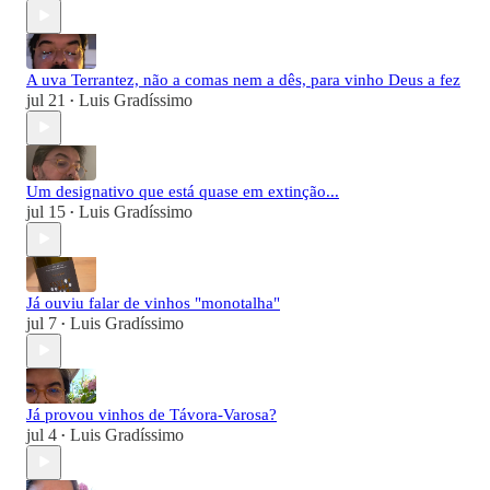
A uva Terrantez, não a comas nem a dês, para vinho Deus a fez
jul 21
Luis Gradíssimo
•
Um designativo que está quase em extinção...
jul 15
Luis Gradíssimo
•
Já ouviu falar de vinhos "monotalha"
jul 7
Luis Gradíssimo
•
Já provou vinhos de Távora-Varosa?
jul 4
Luis Gradíssimo
•