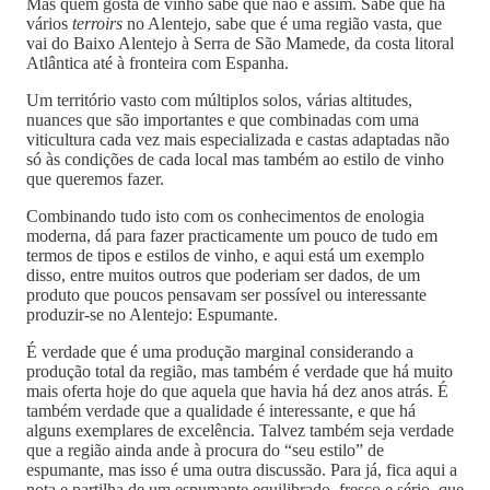
Mas quem gosta de vinho sabe que não é assim. Sabe que há
vários
terroirs
no Alentejo, sabe que é uma região vasta, que
vai do Baixo Alentejo à Serra de São Mamede, da costa litoral
Atlântica até à fronteira com Espanha.
Um território vasto com múltiplos solos, várias altitudes,
nuances que são importantes e que combinadas com uma
viticultura cada vez mais especializada e castas adaptadas não
só às condições de cada local mas também ao estilo de vinho
que queremos fazer.
Combinando tudo isto com os conhecimentos de enologia
moderna, dá para fazer practicamente um pouco de tudo em
termos de tipos e estilos de vinho, e aqui está um exemplo
disso, entre muitos outros que poderiam ser dados, de um
produto que poucos pensavam ser possível ou interessante
produzir-se no Alentejo: Espumante.
É verdade que é uma produção marginal considerando a
produção total da região, mas também é verdade que há muito
mais oferta hoje do que aquela que havia há dez anos atrás. É
também verdade que a qualidade é interessante, e que há
alguns exemplares de excelência. Talvez também seja verdade
que a região ainda ande à procura do “seu estilo” de
espumante, mas isso é uma outra discussão. Para já, fica aqui a
nota e partilha de um espumante equilibrado, fresco e sério, que