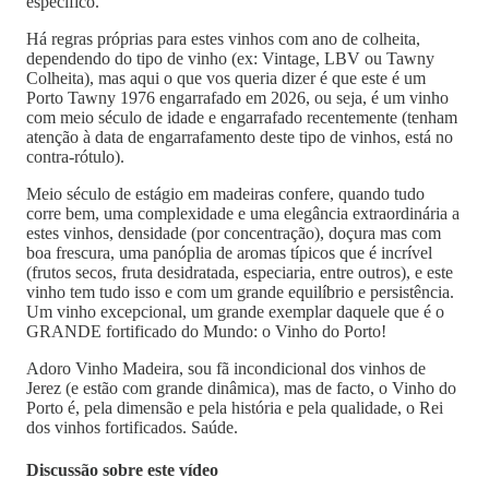
específico.
Há regras próprias para estes vinhos com ano de colheita,
dependendo do tipo de vinho (ex: Vintage, LBV ou Tawny
Colheita), mas aqui o que vos queria dizer é que este é um
Porto Tawny 1976 engarrafado em 2026, ou seja, é um vinho
com meio século de idade e engarrafado recentemente (tenham
atenção à data de engarrafamento deste tipo de vinhos, está no
contra-rótulo).
Meio século de estágio em madeiras confere, quando tudo
corre bem, uma complexidade e uma elegância extraordinária a
estes vinhos, densidade (por concentração), doçura mas com
boa frescura, uma panóplia de aromas típicos que é incrível
(frutos secos, fruta desidratada, especiaria, entre outros), e este
vinho tem tudo isso e com um grande equilíbrio e persistência.
Um vinho excepcional, um grande exemplar daquele que é o
GRANDE fortificado do Mundo: o Vinho do Porto!
Adoro Vinho Madeira, sou fã incondicional dos vinhos de
Jerez (e estão com grande dinâmica), mas de facto, o Vinho do
Porto é, pela dimensão e pela história e pela qualidade, o Rei
dos vinhos fortificados. Saúde.
Discussão sobre este vídeo