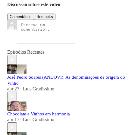
Discussão sobre este vídeo
Comentários
Restacks
Episódios Recentes
José Pedro Soares (ANDOVI): As denominações de origem do
Vinho
abr 27
Luis Gradíssimo
•
Chocolate e Vinhos em harmonia
abr 17
Luis Gradíssimo
•