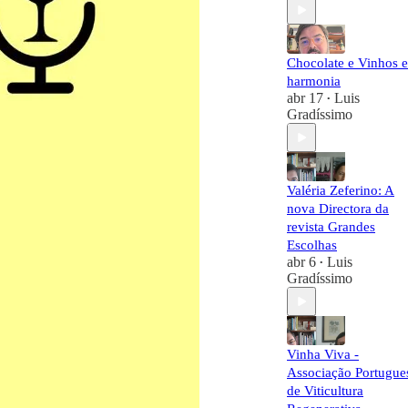
Chocolate e Vinhos 
harmonia
abr 17
Luis
•
Gradíssimo
Valéria Zeferino: A
nova Directora da
revista Grandes
Escolhas
abr 6
Luis
•
Gradíssimo
Vinha Viva -
Associação Portugue
de Viticultura