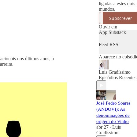
ligadas a estes dois
mundos.
Subscrever
Ouvir em
App Substack
Feed RSS
Aparece no episódi
cionais nos últimos anos, a
rreira.
Luis Gradíssimo
Episódios Recentes
José Pedro Soares
(ANDOVI): As
denominações de
origem do Vinho
abr 27
Luis
•
Gradíssimo