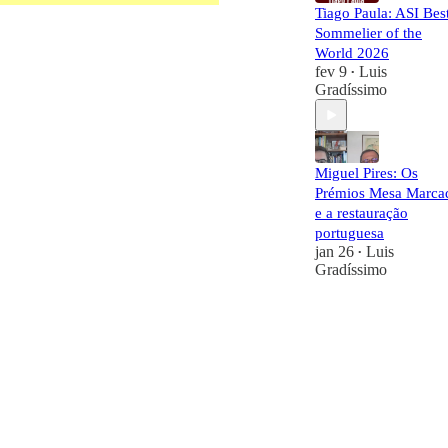
Tiago Paula: ASI Bes
Sommelier of the
World 2026
fev 9
Luis
•
Gradíssimo
Miguel Pires: Os
Prémios Mesa Marca
e a restauração
portuguesa
jan 26
Luis
•
Gradíssimo