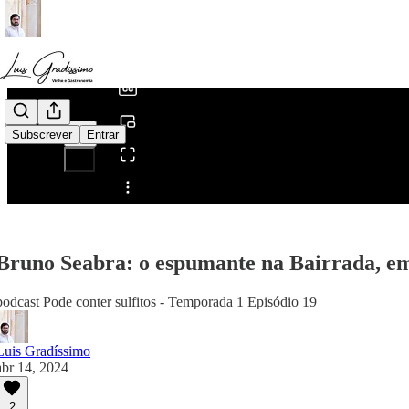
0:00
/
Subscrever
Entrar
Partilhar a partir de0:00
Bruno Seabra: o espumante na Bairrada, e
podcast Pode conter sulfitos - Temporada 1 Episódio 19
Luis Gradíssimo
abr 14, 2024
2