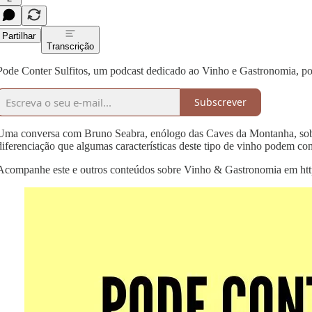
Partilhar
Transcrição
Pode Conter Sulfitos, um podcast dedicado ao Vinho e Gastronomia, po
Subscrever
Uma conversa com Bruno Seabra, enólogo das Caves da Montanha, sobre 
diferenciação que algumas características deste tipo de vinho podem co
Acompanhe este e outros conteúdos sobre Vinho & Gastronomia em http