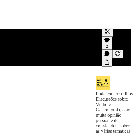
Gerar transc
2
Uma transcri
visualizaçõe
Pode conter sulfitos
Discussões sobre
Vinho e
Gastronomia, com
muita opinião,
pessoal e de
convidados, sobre
as várias temáticas