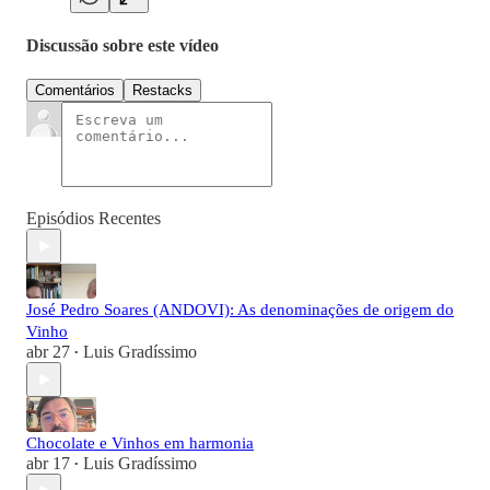
Discussão sobre este vídeo
Comentários
Restacks
Episódios Recentes
José Pedro Soares (ANDOVI): As denominações de origem do
Vinho
abr 27
Luis Gradíssimo
•
Chocolate e Vinhos em harmonia
abr 17
Luis Gradíssimo
•