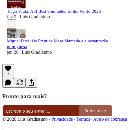
Tiago Paula: ASI Best Sommelier of the World 2026
fev 9
Luis Gradíssimo
•
Miguel Pires: Os Prémios Mesa Marcada e a restauração
portuguesa
jan 26
Luis Gradíssimo
•
2
Pronto para mais?
Subscrever
© 2026 Luis Gradíssimo
·
Privacidade
∙
Termos
∙
Aviso de cobrança