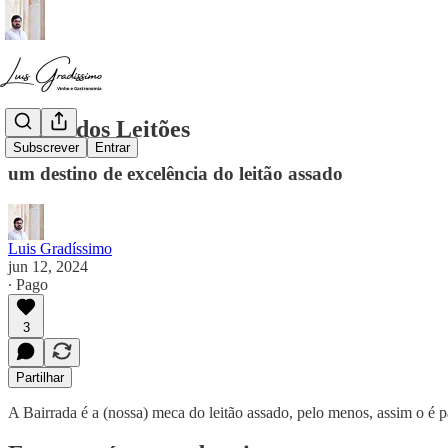
Pedro dos Leitões
Subscrever
Entrar
um destino de excelência do leitão assado
Luis Gradíssimo
jun 12, 2024
∙ Pago
3
Partilhar
A Bairrada é a (nossa) meca do leitão assado, pelo menos, assim o é